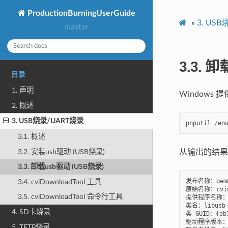
ProductionBurningUserGuide
»
3.
USB
master
3.3.
卸载
目录
1. 声明
Windows
2. 概述
3. USB烧录/UART烧录
pnputil
/
en
3.1. 概述
3.2. 安装usb驱动 (USB烧录)
从输出的结果中
3.3. 卸载usb驱动 (USB烧录)
发布名称：oem88
3.4. cviDownloadTool 工具
原始名称：cvius
3.5. cviDownloadTool 命令行工具
提供程序名称：li
类名：libusb-w
4. SD卡烧录
类 GUID：{eb7
驱动程序版本：03/
5. TFTP烧录