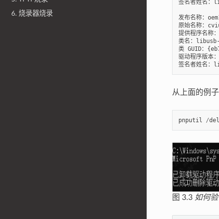
签名者姓名：libus
6. 烧录器烧录
发布名称：oem13
原始名称：cvius
提供程序名称：li
类名：libusb-w
类 GUID：{eb7
驱动程序版本：03/
从上面的例子
pnputil
/
de
图 3.3
如何验